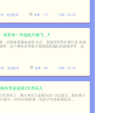
分类：免息配资
查看：117
日期：03-25
：美军有一半战机不能飞，F
窝，后勤体系濒临崩溃 近日，美国空军部长弗兰克·肯德
撼弹：这个拥有全球最大规模战机编队的超级空军，如
分类：免息配资
查看：68
日期：03-18
获南向资金连续3天净买入
3天净买入，累计净买入金额为32.12亿港元，股价累计
统计显示，9月8日港股通（包括沪市港股通及深....