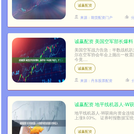
诚赢配资
来源：期货配资门户
诚赢配资 美国空军部长爆料
美国空军战力告急：半数战机趴
尔在空军协会年会上抛出一枚震
今竟....
诚赢配资
来源：丹东股票配资
诚赢配资 地平线机器人-W
地平线机器人-W获南向资金连续
上涨9.03%。 证券时报数据宝
诚赢配资