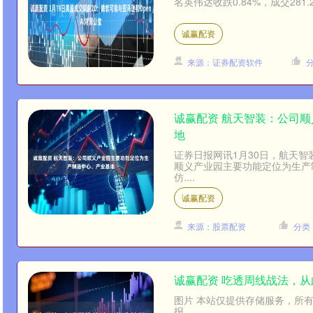
名英伟达收跌0.84%，成交281
诚赢配资
来源：证券配资软件
诚赢配资 航天智装：公司
地
证券日报网讯1月30日，航天智
顺义产业园主要功能定位为生产
仿....
诚赢配资
来源：股票配资
分类
诚赢配资 吃透周线战法，从
图片 本站仅提供存储服务，所
报。....