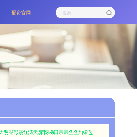
配资官网
报|大明湖彩霞红满天,蒙阴梯田层层叠叠如绿毯