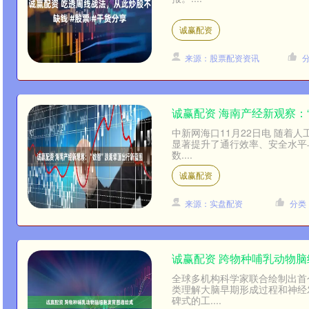
诚赢配资
来源：股票配资资讯
诚赢配资 海南产经新观察：
中新网海口11月22日电 随着
显著提升了通行效率、安全水平
数....
诚赢配资
来源：实盘配资
分类
诚赢配资 跨物种哺乳动物
全球多机构科学家联合绘制出首
类理解大脑早期形成过程和神经
碑式的工....