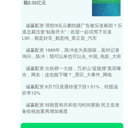
额2.32亿元
诚赢配资 理想i8岳云鹏拍摄广告被乐道截胡？乐
道总裁沈斐“贴脸开大”：欢迎一起试驾下乐道
L90，都是好车_都是纯_章正辰_汽车
诚赢配资 1989年，陈冲改为美国籍，面对记者
询问，陈冲：我可以来也可以去_中国_电影_大班
诚赢配资 出轨榜一大姐，万岁山“蓝狐狸”真容曝
光，网友：这也能下嘴？_景区_大事件_网络
诚赢配资 8月7日道通转债下跌1.51%，转股溢
价率12%
诚赢配资 特朗普和共和党与时间赛跑 民主党准
备给税改案再增加难度