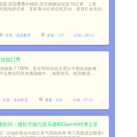
孟德霞 层层叠叠的梯田 高空俯瞰如绿毯 找记者，上壹
时随地@记者，零距离与记者在线互动，更有红包等你
分类：免息配资
查看：197
日期：08-01
幕科技脱口秀
nAI收购了TBPN，旨在帮助在硅谷受众中塑造AI叙事，
台整合到其传播战略中。 海量资讯、精准解读....
分类：免息配资
查看：202
日期：07-01
额前20：微软可能与亚马逊和OpenAI对簿公堂
主” 沿油价联动与独立景气两线布局 周三美股成交额第1