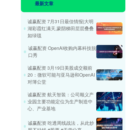
最新文章
诚赢配资 7月31日最佳情报|大明
湖彩霞红满天,蒙阴梯田层层叠叠
如绿毯
诚赢配资 OpenAI收购内幕科技脱
口秀
诚赢配资 3月19日美股成交额前
20：微软可能与亚马逊和OpenAI
对簿公堂
诚赢配资 航天智装：公司顺义产
业园主要功能定位为生产制造中
心、产业基地
诚赢配资 吃透周线战法，从此炒
股不缺钱 #股票 #干货分享