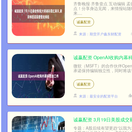
齐鲁晚报·齐鲁壹点 互动编辑 
点！分享身边见闻，来情报站随
来....
诚赢配资
来源：期货开户鑫东财配资
诚赢配资 OpenAI收购内
微软（MSFT）的合作伙伴Ope
承诺保持编辑独立性，同时将该平
诚赢配资
来源：最安全的配资平台
诚赢配资 3月19日美股成交
专题：A股后续有望更趋“以我为