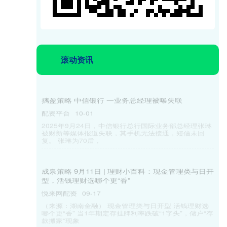
滚动资讯
摛盈策略 捷佳伟创: 7月22日高管余仲减持股份合计
2.55万股
配资平台
07-26
证券之星消息，根据7月23日市场公开信息、上市公司
公告及交易所披露数据整理，捷佳伟创（300724）最
新董监高及相关人员
诚金配资 紧急联动，暖心寻回！儿科医院多部门协
作，遗失的重要文件袋“失而复得”_家长_服务_信息
悦来网配资
07-07
近日，一位带孩子在我院进行心超检查的家长，不慎遗