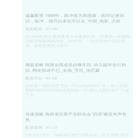
失了一只黑色的文件袋。这个看似普通的袋子，却装着
孩子所有重要的就诊资料，
擒牛宝配资 “好房子”长啥样？万科多地楼盘热销，
前沿产品再夺一线城市销冠
配资平台
07-15
（原标题：“好房子”长啥样？万科多地楼盘热销，前沿
产品再夺一线城市销冠） 上半年，房地产止跌回稳趋势
明显，各家房企也全力
诚金配资 中银证券: 给予歌尔股份买入评级
悦来网配资
07-26
中银国际证券股份有限公司苏凌瑶,周世辉近期对歌尔股
份进行研究并发布了研究报告《筹划大额股权收购，拓
展精密结构件业务》，给
诚金配资 港股科技反弹！腾讯大涨近3%，港股通科
技30ETF(520980)涨超1%，单日大举揽金超2亿
元！AI大模型迭代加速，南下资金年度流入规模创
新高！