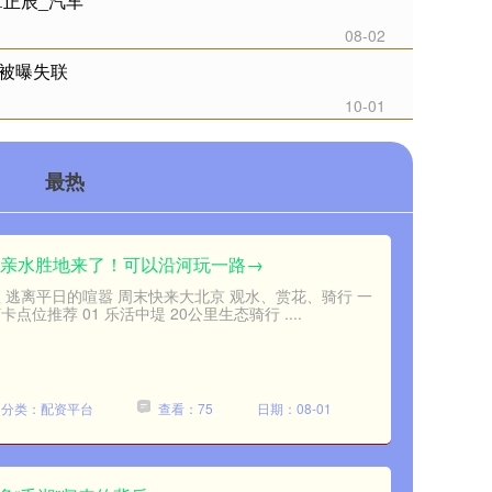
章正辰_汽车
08-02
理被曝失联
10-01
最热
级”亲水胜地来了！可以沿河玩一路→
 逃离平日的喧嚣 周末快来大北京 观水、赏花、骑行 一
位推荐 01 乐活中堤 20公里生态骑行 ....
分类：配资平台
查看：75
日期：08-01