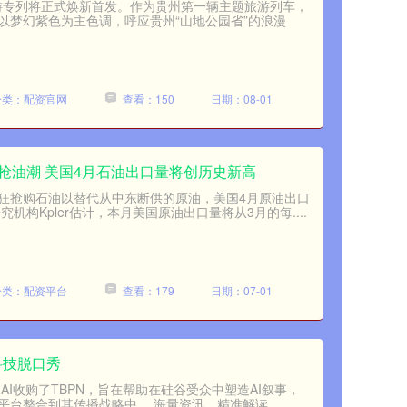
旅游专列将正式焕新首发。作为贵州第一辆主题旅游列车，
以梦幻紫色为主色调，呼应贵州“山地公园省”的浪漫
分类：配资官网
查看：150
日期：08-01
抢油潮 美国4月石油出口量将创历史新高
狂抢购石油以替代从中东断供的原油，美国4月原油出口
机构Kpler估计，本月美国原油出口量将从3月的每....
分类：配资平台
查看：179
日期：07-01
幕科技脱口秀
nAI收购了TBPN，旨在帮助在硅谷受众中塑造AI叙事，
台整合到其传播战略中。 海量资讯、精准解读....