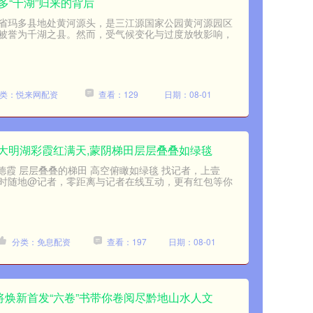
多“千湖”归来的背后
省玛多县地处黄河源头，是三江源国家公园黄河源园区
被誉为千湖之县。然而，受气候变化与过度放牧影响，
类：悦来网配资
查看：129
日期：08-01
报|大明湖彩霞红满天,蒙阴梯田层层叠叠如绿毯
孟德霞 层层叠叠的梯田 高空俯瞰如绿毯 找记者，上壹
时随地@记者，零距离与记者在线互动，更有红包等你
分类：免息配资
查看：197
日期：08-01
列将焕新首发“六卷”书带你卷阅尽黔地山水人文