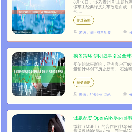
8月16日，“多彩贵州号”主题
该车由经典绿皮列车改造而成，
气....
传速策略
来源：温州股票配资
摛盈策略 伊朗战事引发全球
受伊朗战事影响，亚洲客户正疯
量预计将创下历史新高。 石油研究
摛盈策略
来源：配资公司网站
诚赢配资 OpenAI收购内
微软（MSFT）的合作伙伴Ope
承诺保持编辑独立性，同时将该平