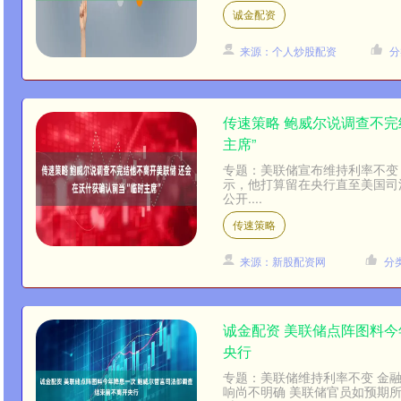
诚金配资
来源：个人炒股配资
分
传速策略 鲍威尔说调查不完
主席”
专题：美联储宣布维持利率不变
示，他打算留在央行直至美国司
公开....
传速策略
来源：新股配资网
分
诚金配资 美联储点阵图料
央行
专题：美联储维持利率不变 金
响尚不明确 美联储官员如预期