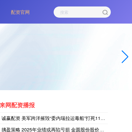
配资官网
来网配资播报
诚赢配资 美军跨洋摧毁“委内瑞拉运毒船”打死11人 合法吗？
摛盈策略 2025年业绩或再陷亏损 金圆股份股价应声跌停