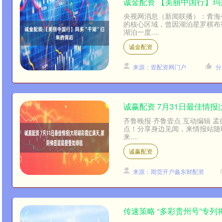
诚金配资 【美丽中国行】玛
央视网消息（新闻联播）：青海
的核心区域，曾因湖泊星罗棋布
湖泊一度....
诚金配资
来源：壹配资网门户
分
诚赢配资 7月31日最佳情
齐鲁晚报·齐鲁壹点 互动编辑 
点！分享身边见闻，来情报站随
来....
诚赢配资
来源：期货开户鑫东财配资
传速策略 “多彩贵州号”专