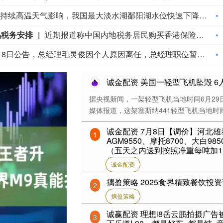
受近期持续高温天气影响，我国最大淡水湖鄱阳湖水位快速下降。截至8月8日8时，鄱阳湖标志性水文站星子站水位下降至13.97米，较昨日下降0.13米，鄱阳湖湖口站水位下降至13.84米，湖区两岸退水痕迹明显。（央视新闻）
品税务安排
近期报道称中国内地税务居民购买香港保险的收益被纳入征税范围。对此，香港保险监管局回应记者称，政府和保监局正密切注意内地有关金融产品税务安排的最新发展，同时会与业界保持紧密沟通。中国居民就境外投资收益必须依法申报及缴税的要求一直存在，市场不用过度解读或作出揣测。香港保险市场发展成熟，产品设计灵活先进，可提供货币选择、环球资产配置、人生规划、财富传承等专业服务，相信对内地客户有一定吸引力。（财联社)
根据国融基金8月8日公告，总经理毛灵俊因个人原因离任，总经理职位暂由张圆辉代任。根据国融基金安排，该公司董事会选举韩光华拟任公司总经理，待韩光华完成相关程序后履职。
诚金配资 美国一轻型飞机坠毁 6
据央视新闻，一架轻型飞机当地时间6月2
媒体报道，这架塞斯纳441轻型飞机当地时间2
诚金配资 7月8日【调价】河北雄泰
1
AGM9550、摩托8700、大白98
（五天之内送到按照净重每吨加1
诚金配资
摛盈策略 2025食界精致餐饮投
2
摛盈策略
诚赢配资 理想i8岳云鹏拍摄广
3