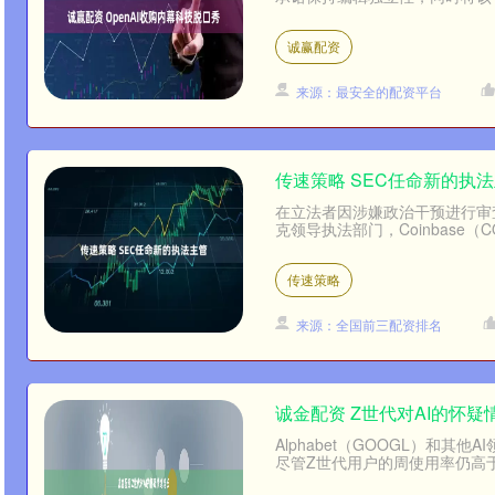
诚赢配资
来源：最安全的配资平台
传速策略 SEC任命新的执
在立法者因涉嫌政治干预进行审
克领导执法部门，Coinbase（
传速策略
来源：全国前三配资排名
诚金配资 Z世代对AI的怀疑
Alphabet（GOOGL）和
尽管Z世代用户的周使用率仍高于5