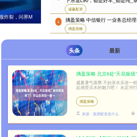
下乐道L90，都是好车_都是纯_
诚赢配资
，问界M9真能打？
摛盈策略 中信银行 一业务总经
4
摛盈策略
头条
最新
摛盈策略 北京6处“天花板
盛夏暑气蒸腾 不妨亲水乐游一程
起感受滨水的魅力吧！ 永定河打卡点
摛盈策略
来源：股票配资是什么