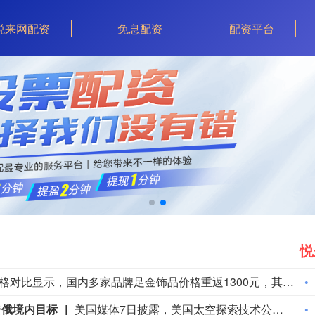
悦来网配资
免息配资
配资平台
悦
国内黄金饰品价格对比显示，国内多家品牌足金饰品价格重返1300元，其中周生生足金饰品报1315元/克，周大福报价1308元/克，老庙黄金报价1310元/克。
击俄境内目标
美国媒体7日披露，美国太空探索技术公司(SpaceX)创始人马斯克明确拒绝允许乌克兰军方利用SpaceX旗下卫星互联网系统“星链”打击俄罗斯境内目标。美国《大西洋》杂志以乌前国防部长费多罗夫两名“身边人”为消息源报道，费多罗夫此前一直在推动利用“星链”打击俄罗斯境内目标，曾尝试通过私下渠道与马斯克接触，但遭到后者拒绝。“截至目前，（马斯克）没有作出同意的决定。”报道称，马斯克之所以拒绝乌方用“星链”对俄进行纵深打击，是担心危机进一步升级。2022年乌克兰危机全面升级后，马斯克曾免费向乌克兰提供数万个“星链”终端。但他后来频频与乌方发生争执，敦促后者与俄方达成和平协议。（新华社）