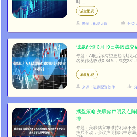
时....
诚金配资
来源：配资天眼
分类
诚赢配资 3月19日美股成交
专题：A股后续有望更趋“以我为
名英伟达收跌0.84%，成交281
诚赢配资
来源：证券配资软件
摛盈策略 美联储声明及点
排
专题：美联储宣布维持利率不变
按兵不动，会议声明指出中东局