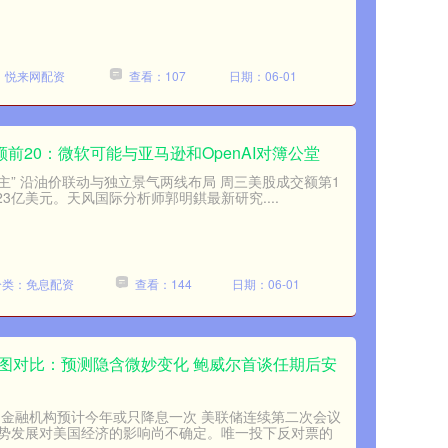
：悦来网配资
查看：107
日期：06-01
额前20：微软可能与亚马逊和OpenAI对簿公堂
主” 沿油价联动与独立景气两线布局 周三美股成交额第1
.23亿美元。天风国际分析师郭明錤最新研究....
分类：免息配资
查看：144
日期：06-01
阵图对比：预测隐含微妙变化 鲍威尔首谈任期后安
 金融机构预计今年或只降息一次 美联储连续第二次会议
势发展对美国经济的影响尚不确定。唯一投下反对票的