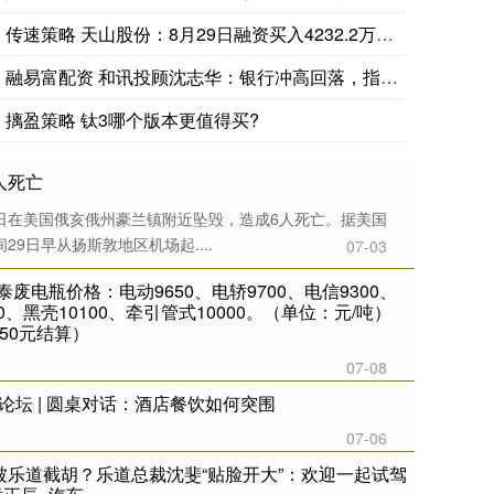
传速策略 天山股份：8月29日融资买入4232.2万元，融资
融易富配资 和讯投顾沈志华：银行冲高回落，指数会回落吗？
摛盈策略 钛3哪个版本更值得买?
人死亡
9日在美国俄亥俄州豪兰镇附近坠毁，造成6人死亡。据美国
9日早从扬斯敦地区机场起....
07-03
废电瓶价格：电动9650、电轿9700、电信9300、
50、黑壳10100、牵引管式10000。（单位：元/吨）
50元结算）
07-08
资论坛 | 圆桌对话：酒店餐饮如何突围
07-06
告被乐道截胡？乐道总裁沈斐“贴脸开大”：欢迎一起试驾