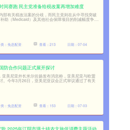
时间赛跑 民主党准备给税改案再增加难度
内部有关税改法案的分歧，而民主党则在从中寻找突破
助（Medicaid）及其他社会保障项目的削减幅度争....
分类：免息配资
查看：213
日期：07-04
就国防合作问题正式展开探讨
日，亚美尼亚外长米尔佐扬发布消息称，亚美尼亚与欧盟
讨。今年3月26日，亚美尼亚议会正式审议通过了有关
分类：免息配资
查看：153
日期：07-03
“葡”歌 2025年江阴市璜土镇农文旅促消费主题活动