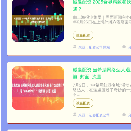
诚赢配资 2025食界精致餐
遇？
由上海报业集团｜界面新闻主办的
年6月26日在上海外滩W酒店圆
诚赢配资
来源：配资公司网站
诚赢配资 当希腊网络达人遇见
旗_封面_流量
7月2日，“中希网红游名城”活
络达人，在这里度过了奇妙的一
不....
诚赢配资
来源：证券配资公司