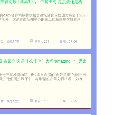
饮投资论坛 | 圆桌对话：中餐出海 是挑战还是机
2025食界精致餐饮投资论坛暨食界榜颁奖晚宴于2025
满落幕。这是界面新闻举办的第二届精致餐饮投资论....
分类：免息配资
查看：204
日期：07-06
古蜀文明 是什么让他们大呼“amazing”？_梁家
动走进三星堆博物馆，5位来自希腊的“自带流量”的国际网
天。他们漫步展厅中，与璀璨的古蜀文明相遇，文物
分类：免息配资
查看：132
日期：07-05