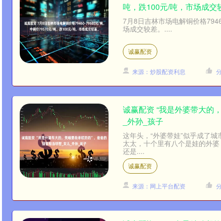
吨，跌100元/吨，市场成交
7月8日吉林市场电解铜价格79460
场成交较差。....
诚赢配资
来源：炒股配资利息
诚赢配资 “我是外婆带大的
_外孙_孩子
这年头，“外婆带娃”似乎成了
太太，十个里有八个是娃的外婆
还是....
诚赢配资
来源：网上平台配资