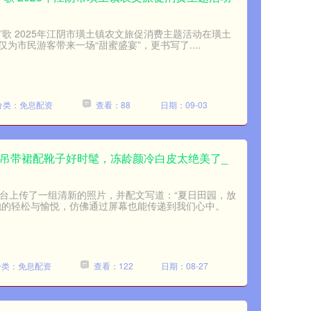
“葡”歌 2025年江阴市璜土镇农文旅促消费主题活动在璜土
为市民游客带来一场“甜蜜盛宴”，更书写了....
分类：免息配资
查看：88
日期：09-03
，吊带裙配靴子好时髦，冻龄颜冷白皮太绝美了_
平台上传了一组清新的照片，并配文写道：“夏日田园，放
她的轻松与愉悦，仿佛通过屏幕也能传递到我们心中。
分类：免息配资
查看：122
日期：08-27