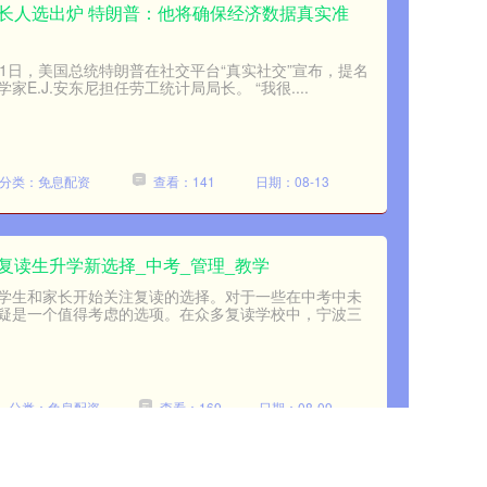
长人选出炉 特朗普：他将确保经济数据真实准
月11日，美国总统特朗普在社交平台“真实社交”宣布，提名
E.J.安东尼担任劳工统计局局长。 “我很....
分类：免息配资
查看：141
日期：08-13
复读生升学新选择_中考_管理_教学
学生和家长开始关注复读的选择。对于一些在中考中未
疑是一个值得考虑的选项。在众多复读学校中，宁波三
分类：免息配资
查看：169
日期：08-09