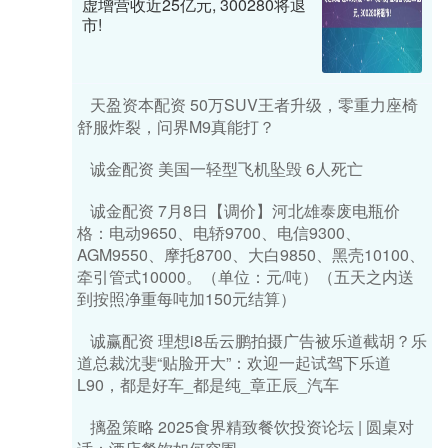
虚增营收近25亿元, 300280将退
市!
天盈资本配资 50万SUV王者升级，零重力座椅
舒服炸裂，问界M9真能打？
诚金配资 美国一轻型飞机坠毁 6人死亡
诚金配资 7月8日【调价】河北雄泰废电瓶价
格：电动9650、电轿9700、电信9300、
AGM9550、摩托8700、大白9850、黑壳10100、
牵引管式10000。（单位：元/吨）（五天之内送
到按照净重每吨加150元结算）
诚赢配资 理想i8岳云鹏拍摄广告被乐道截胡？乐
道总裁沈斐“贴脸开大”：欢迎一起试驾下乐道
L90，都是好车_都是纯_章正辰_汽车
摛盈策略 2025食界精致餐饮投资论坛 | 圆桌对