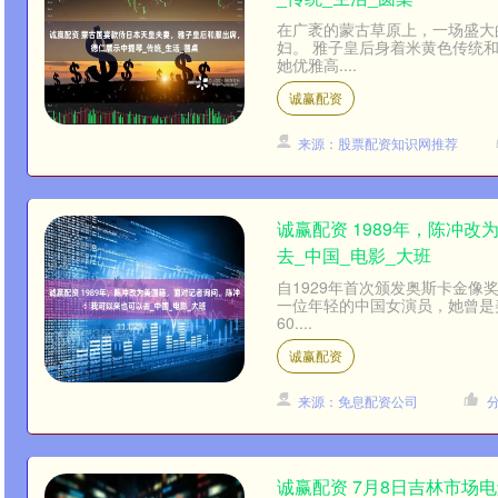
在广袤的蒙古草原上，一场盛大
妇。 雅子皇后身着米黄色传统
她优雅高....
诚赢配资
来源：股票配资知识网推荐
诚赢配资 1989年，陈冲
去_中国_电影_大班
自1929年首次颁发奥斯卡金像
一位年轻的中国女演员，她曾是
60....
诚赢配资
来源：免息配资公司
诚赢配资 7月8日吉林市场电解铜