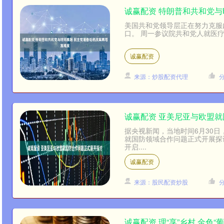
诚赢配资 特朗普和共和党与
美国共和党领导层正在努力克服
口。 周一参议院共和党人就医疗补
诚赢配资
来源：炒股配资代理
诚赢配资 亚美尼亚与欧盟
据央视新闻，当地时间6月30
就国防领域合作问题正式开展探
开启....
诚赢配资
来源：股民配资炒股
诚赢配资 理“享”乡村 金色