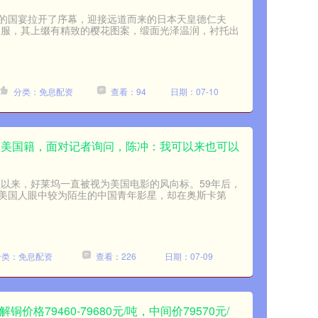
的国宴拉开了序幕，迎接远道而来的日本天皇德仁夫
和服，其上缀有精致的樱花图案，缎面光泽温润，衬托出
分类：免息配资
查看：94
日期：07-10
改为美国籍，面对记者询问，陈冲：我可以来也可以
奖以来，好莱坞一直被视为美国电影的风向标。59年后，
美国人眼中较为陌生的中国青年影星，却在奥斯卡第
分类：免息配资
查看：226
日期：07-09
价格79460-79680元/吨，中间价79570元/