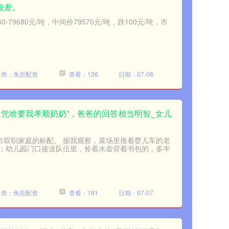
较差。
-79680元/吨，中间价79570元/吨，跌100元/吨，市
分类：免息配资
查看：126
日期：07-08
，凭啥要我孝顺奶奶”，爸爸的回答相当明智_女儿
城市双职家庭的标配。 据我观察，菜场里推着婴儿车的老
；幼儿园门口接送队伍里，拎着水壶背着书包的，多半
分类：免息配资
查看：191
日期：07-07