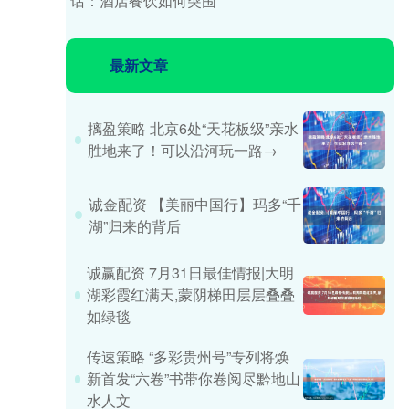
话：酒店餐饮如何突围
最新文章
摛盈策略 北京6处“天花板级”亲水
胜地来了！可以沿河玩一路→
诚金配资 【美丽中国行】玛多“千
湖”归来的背后
诚赢配资 7月31日最佳情报|大明
湖彩霞红满天,蒙阴梯田层层叠叠
如绿毯
传速策略 “多彩贵州号”专列将焕
新首发“六卷”书带你卷阅尽黔地山
水人文