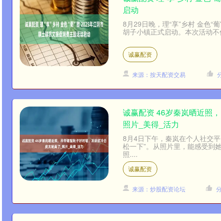
启动
8月29日晚，理“享”乡村 金色
胡子小镇正式启动。本次活动不仅
诚赢配资
来源：按天配资交易
诚赢配资 46岁秦岚晒近照
照片_美得_活力
8月4日下午，秦岚在个人社交
松一下”。从照片里，能感受到
照....
诚赢配资
来源：炒股配资论坛