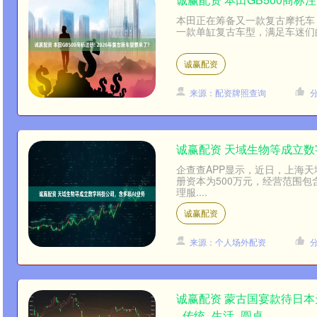
本田正在筹备又一款复古摩托车！这
一款单缸复古车型，满足车迷们的期
诚赢配资
来源：配资牌照查询
诚赢配资 天域生物等成立数
企查查APP显示，近日，上海
册资本为500万元，经营范围
理服....
诚赢配资
来源：个人场外配资
诚赢配资 蒙古国宴款待日
_传统_生活_圆桌