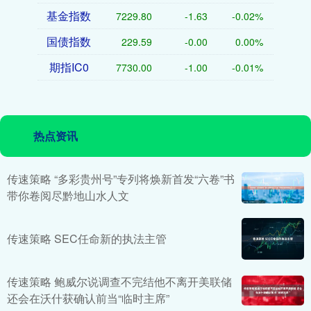
基金指数
7229.80
-1.63
-0.02%
国债指数
229.59
-0.00
0.00%
期指IC0
7730.00
-1.00
-0.01%
热点资讯
传速策略 “多彩贵州号”专列将焕新首发“六卷”书
带你卷阅尽黔地山水人文
传速策略 SEC任命新的执法主管
传速策略 鲍威尔说调查不完结他不离开美联储
还会在沃什获确认前当“临时主席”