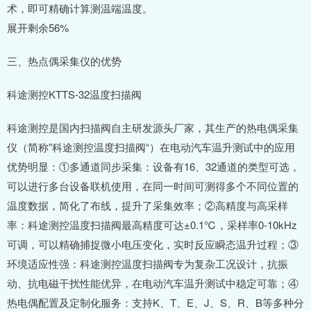
术，即可精确计算测温端温度。
展开剩余56%
三、热点偶采集仪的优势
科途测控KTTS-32温度扫描阀
科途测控是国内扫描阀自主研发源头厂家，其生产的热电偶采集
仪（简称”科途测控温度扫描阀“）在电动汽车温升测试中的应用
优势明显：①多通道同步采集：设备有16、32通道的类型可选，
可以进行多台设备联机使用，在同一时间可测得多个不同位置的
温度数据，简化了布线，提升了采集效率；②高精度与高采样
率：科途测控温度扫描阀最高精度可达±0.1℃，采样率0-10kHz
可调，可以精确捕捉微小电压变化，实时反应瞬态温升过程；③
环境适应性强：科途测控温度扫描阀专为复杂工况设计，抗振
动、抗电磁干扰性能优异，在电动汽车温升测试中稳定可靠；④
热电偶配置及定制化服务：支持K、T、E、J、S、R、B等多种分