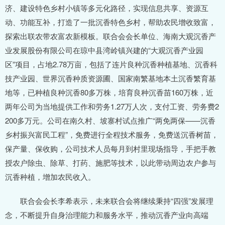
济、建设特色乡村小镇等多元化路径，实现信息共享、资源互
动、功能互补，打造了一批沉香特色乡村，帮助农民增收致富，
探索出联农带农富农新模板。联合会会长单位、海南大观沉香产
业发展股份有限公司在琼中县湾岭镇兴建的“大观沉香产业园
区”项目，占地2.78万亩，包括了连片良种沉香种植基地、沉香科
技产业园、世界沉香种质资源圃、国家南繁基地本土沉香繁育基
地等，已种植良种沉香80多万株，培育良种沉香苗160万株，近
两年公司为当地提供工作和劳务1.27万人次，支付工资、劳务费2
200多万元。公司在南久村、坡寨村试点推广“两免两保——沉香
乡村振兴富民工程”，免费进行全程技术服务，免费送沉香树苗，
保产量、保收购，公司技术人员每月到村里现场指导，手把手教
授农户除虫、除草、打药、施肥等技术，以此带动周边农户参与
沉香种植，增加农民收入。
联合会会长李希表示，未来联合会将继续秉持“四强”发展理
念，不断提升自身治理能力和服务水平，推动沉香产业向高端