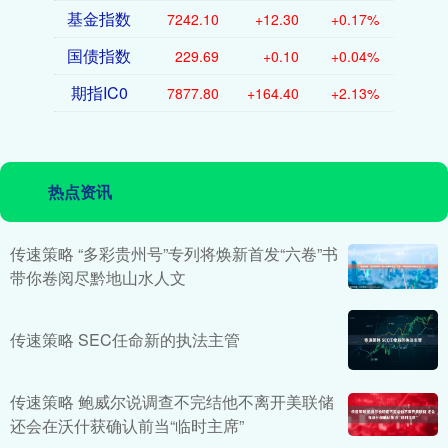
基金指数
7242.10
+12.30
+0.17%
国债指数
229.69
+0.10
+0.04%
期指IC0
7877.80
+164.40
+2.13%
热点资讯
传速策略 “多彩贵州号”专列将焕新首发“六卷”书
带你卷阅尽黔地山水人文
传速策略 SEC任命新的执法主管
传速策略 鲍威尔说调查不完结他不离开美联储
还会在沃什获确认前当“临时主席”