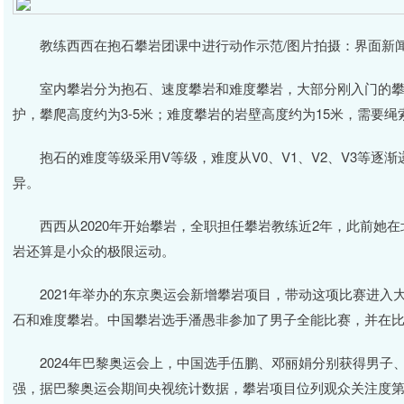
教练西西在抱石攀岩团课中进行动作示范/图片拍摄：界面新
室内攀岩分为抱石、速度攀岩和难度攀岩，大部分刚入门的攀
护，攀爬高度约为3-5米；难度攀岩的岩壁高度约为15米，需要绳
抱石的难度等级采用V等级，难度从V0、V1、V2、V3等逐
异。
西西从2020年开始攀岩，全职担任攀岩教练近2年，此前她在
岩还算是小众的极限运动。
2021年举办的东京奥运会新增攀岩项目，带动这项比赛进入
石和难度攀岩。中国攀岩选手潘愚非参加了男子全能比赛，并在
2024年巴黎奥运会上，中国选手伍鹏、邓丽娟分别获得男子
强，据巴黎奥运会期间央视统计数据，攀岩项目位列观众关注度