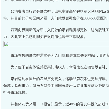
如消费者自行购买攀岩鞋，出镜率较高的包括意大利品牌La Sportiva和
等。从目前的价格区间来看，入门款攀岩鞋售价在300-500元区间
西西向界面新闻介绍，入门款的攀岩鞋脚感更软，进阶版鞋子
力，因此穿上后感觉脚尖轻微疼痛也属于正常现象。
市场在售的攀岩鞋通常分为入门款和进阶款/图片拍摄：界面
为了便于岩友体验并提高门店收入，攀岩馆也在销售攀岩鞋、
攀岩运动在国外的发展历史更久，运动品牌积累也更加深厚。
领域，举例来说，凯乐石就是中国国家攀岩队装备供应商及赞助
打开市场规模。
从整体花费来看，《报告》显示，近43%的岩友年投入超过50