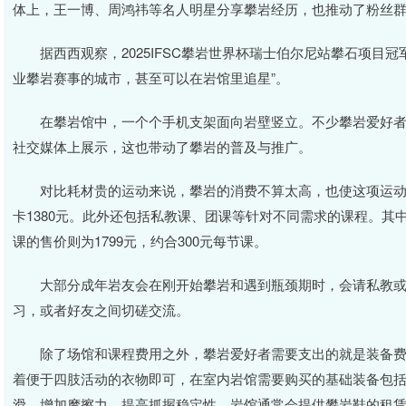
体上，王一博、周鸿祎等名人明星分享攀岩经历，也推动了粉丝
据西西观察，2025IFSC攀岩世界杯瑞士伯尔尼站攀石项目冠
业攀岩赛事的城市，甚至可以在岩馆里追星”。
在攀岩馆中，一个个手机支架面向岩壁竖立。不少攀岩爱好者
社交媒体上展示，这也带动了攀岩的普及与推广。
对比耗材贵的运动来说，攀岩的消费不算太高，也使这项运动更加
卡1380元。此外还包括私教课、团课等针对不同需求的课程。其中1
课的售价则为1799元，约合300元每节课。
大部分成年岩友会在刚开始攀岩和遇到瓶颈期时，会请私教或
习，或者好友之间切磋交流。
除了场馆和课程费用之外，攀岩爱好者需要支出的就是装备费
着便于四肢活动的衣物即可，在室内岩馆需要购买的基础装备包括
滑，增加摩擦力，提高抓握稳定性。岩馆通常会提供攀岩鞋的租赁服