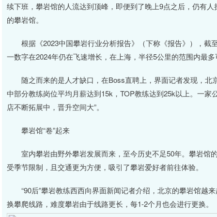
续下班，攀岩馆的人流达到顶峰，即便到了晚上9点之后，仍有人
的攀岩馆。
根据《2023中国攀岩行业分析报告》（下称《报告》），截至20
一数字在2024年仍在飞速增长，在上海，半径5公里的范围内最
随之而来的是人才缺口，在Boss直聘上，界面记者发现，北
中部分教练岗位平均月薪达到15k，TOP教练达到25k以上。一
店不断拓展中，晋升空间大”。
攀岩馆“卷”起来
室内攀岩由野外攀岩发展而来，至今历史不足50年。攀岩馆的英文名
受季节限制，且交通更为方便，吸引了攀岩爱好者前往体验。
“90后”攀岩教练西西向界面新闻记者介绍，北京的攀岩馆越来
换攀爬线路，难度攀岩由于线路更长，每1-2个月也会进行更换。