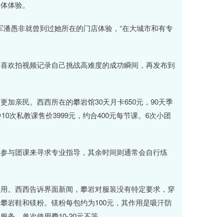
群体体验。
军潘愚非就曾到过她所在的门店体验，“在大城市和有专
喜欢拍视频记录自己挑战高难度的成功瞬间，再发布到
亲民。西西所在的攀岩馆30天月卡650元，90天季
0次私教课售价3999元，约合400元每节课。6次小团
参与团课来寻求专业指导，其余时间则通常会自行练
用。西西告诉界面新闻，攀岩对服装没有特定要求，穿
攀岩鞋和镁粉。镁粉每包约为100元，其作用是吸汗防
务，单次使用费10-20元不等。