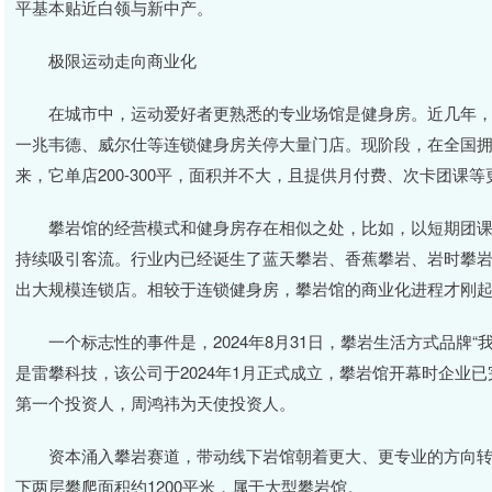
平基本贴近白领与新中产。
极限运动走向商业化
在城市中，运动爱好者更熟悉的专业场馆是健身房。近几年，
一兆韦德、威尔仕等连锁健身房关停大量门店。现阶段，在全国拥
来，它单店200-300平，面积并不大，且提供月付费、次卡团课
攀岩馆的经营模式和健身房存在相似之处，比如，以短期团课
持续吸引客流。行业内已经诞生了蓝天攀岩、香蕉攀岩、岩时攀
出大规模连锁店。相较于连锁健身房，攀岩馆的商业化进程才刚
一个标志性的事件是，2024年8月31日，攀岩生活方式品牌“
是雷攀科技，该公司于2024年1月正式成立，攀岩馆开幕时企业
第一个投资人，周鸿祎为天使投资人。
资本涌入攀岩赛道，带动线下岩馆朝着更大、更专业的方向转变。
下两层攀爬面积约1200平米，属于大型攀岩馆。